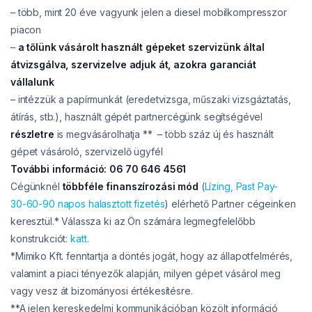
– több, mint 20 éve vagyunk jelen a diesel mobilkompresszor
piacon
–
a tőlünk vásárolt használt gépeket szervizünk által
átvizsgálva, szervizelve adjuk át, azokra garanciát
vállalunk
– intézzük a papírmunkát (eredetvizsga, műszaki vizsgáztatás,
átírás, stb.), használt gépét partnercégünk segítségével
részletre
is megvásárolhatja ** – több száz új és használt
gépet vásároló, szervizelő ügyfél
További információ: 06 70 646 4561
Cégünknél
többféle finanszírozási mód
(
Lízing,
Past Pay-
30-60-90 napos halasztott fizetés
) elérhető Partner cégeinken
keresztül.* Válassza ki az Ön számára legmegfelelőbb
konstrukciót:
katt.
*Mimiko Kft. fenntartja a döntés jogát, hogy az állapotfelmérés,
valamint a piaci tényezők alapján, milyen gépet vásárol meg
vagy vesz át bizományosi értékesítésre.
**A jelen kereskedelmi kommunikációban közölt információ