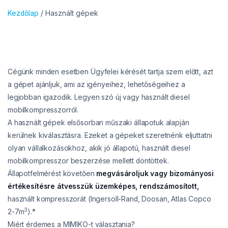
Kezdőlap
/ Használt gépek
Cégünk minden esetben Ügyfelei kérését tartja szem előtt, azt
a gépet ajánljuk, ami az igényeihez, lehetőségeihez a
legjobban igazodik. Legyen szó új vagy használt diesel
mobilkompresszorról.
A használt gépek elsősorban műszaki állapotuk alapján
kerülnek kiválasztásra. Ezeket a gépeket szeretnénk eljuttatni
olyan vállalkozásokhoz, akik jó állapotú, használt diesel
mobilkompresszor beszerzése mellett döntöttek.
Állapotfelmérést követően
megvásároljuk vagy bizományosi
értékesítésre átvesszük
üzemképes, rendszámosított,
használt kompresszorát (Ingersoll-Rand, Doosan, Atlas Copco
3
2-7m
).*
Miért érdemes a MIMIKO-t választania?