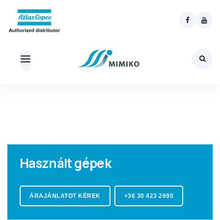
Skip
to
content
Használt gépek
ÁRAJÁNLATOT KÉREK
+36 30 423 2690