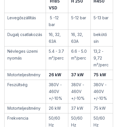
H185
H 250
H450
VSD
Levegőszállítás
5 -12
5-12 bar
5-13 bar
bar
Dugalj csatlakozás
16, 32,
16, 32,
bekötő
63A
63A
sín
Névleges üzemi
5.4 - 3.7
6.6 - 5.0
13,2 -
nyomás
m³/perc
m³/perc
9,72
m³/perc
Motorteljesítmény
26 kW
37 kW
75 kW
Feszültség
380V -
380V -
380V -
460V
460V
460V
+/-10%
+/-10%
+/-10%
Motorteljesítmény
26 kW
37 kW
75 kW
Frekvencia
50/60
50/60
50/60
Hz
Hz
Hz