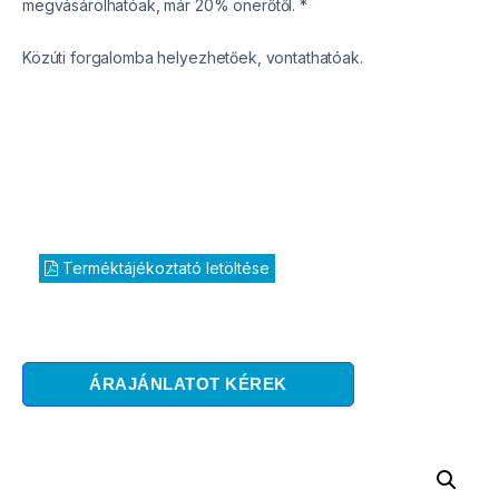
megvásárolhatóak, már 20% önerőtől. *
Közúti forgalomba helyezhetőek, vontathatóak.
Terméktájékoztató letöltése
ÁRAJÁNLATOT KÉREK