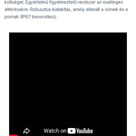
költséget. Egyértelmű figyelmeztető rendszer az esetleges
eltérésekre. Robusztus kialakítás, amely ellenáll a víznek és a
pornak (IP67 besorolású).