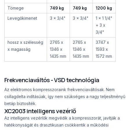
Tömege
749 kg
749 kg
1200 kg
Levegőkimenet
3 x 3/4"
3 x 3/4"
1 x 1 1/4"
+ 3 x
3/4"
hossz x szélesség
2765 x
2765 x
3747 x
x magasság
1346 x
1346 x
1593 x
1435 mm
1435 mm
1572 mm
Frekvenciaváltós - VSD technológia
Az elektromos kompresszoraink frekvenciaváltósak. Nem
csillagdelta indításúak, így nem szükséges a nagy teljesítményű
betáp biztosíték.
XC2003 intelligens vezérlő
Az intelligens vezérlők megvédik a kompresszorát, javítják a
hatékonyságát és drasztikusan csökkentik a működési