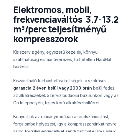
Elektromos, mobil,
frekvenciaváltós 3.7-13.2
m³/perc teljesítményű
kompresszorok
Kis szervizigény, egyszerű kezelés, könnyű
szállíthatóság és manőverezés, törhetetlen HardHat
burkolat.
Kiszámítható karbantartási költségek: a szokásos
garancia 2 éven belül vagy 2000 órán
belül fedezi
az alkatrészeket. Szerviz budaörsi bázisunkon vagy az
Ön telephelyén, teljes körű alkatrészháttérrel.
Bonyolítjuk az okmányirodában a rendszámosítást,
forgalomba helyezést, így a kompresszorainkat névre
szóló forgalmi engedéllyel, rendszámmal ellátva adjuk