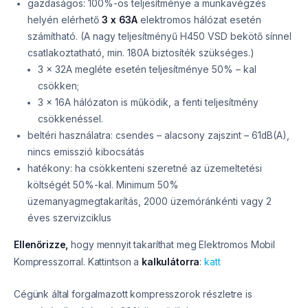
gazdaságos: 100%-os teljesítménye a munkavégzés
helyén elérhető
3 x
63A
elektromos hálózat esetén
számítható. (A nagy teljesítményű H450 VSD bekötő sínnel
csatlakoztatható, min. 180A biztosíték szükséges.)
3 x 32A megléte esetén teljesítménye 50% – kal
csökken;
3 x 16A hálózaton is működik, a fenti teljesítmény
csökkenéssel.
beltéri használatra: csendes – alacsony zajszint – 61dB(A),
nincs emisszió kibocsátás
hatékony: ha csökkenteni szeretné az üzemeltetési
költségét 50%-kal. Minimum 50%
üzemanyagmegtakarítás, 2000 üzemóránkénti vagy 2
éves szervizciklus
Ellenőrizze,
hogy mennyit takaríthat meg Elektromos Mobil
Kompresszorral. Kattintson a
kalkulátorra
:
katt
Cégünk által forgalmazott kompresszorok részletre is