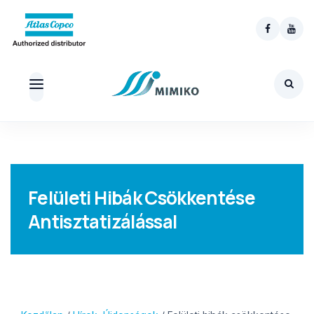
Skip
to
content
Felületi Hibák Csökkentése
Antisztatizálással