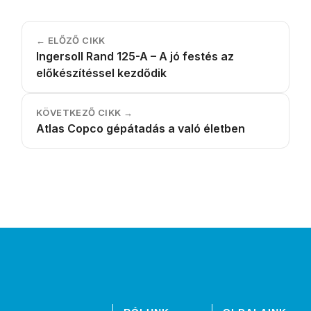
← ELŐZŐ CIKK
Ingersoll Rand 125-A – A jó festés az
előkészítéssel kezdődik
KÖVETKEZŐ CIKK →
Atlas Copco gépátadás a való életben