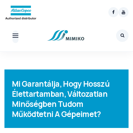
Skip
to
content
Mi Garantálja, Hogy Hosszú
Élettartamban, Változatlan
Minőségben Tudom
Működtetni A Gépeimet?